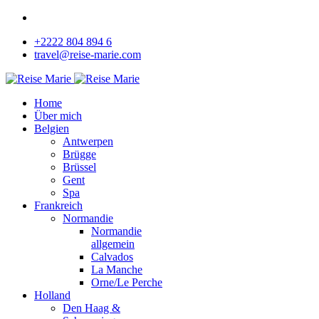
+2222 804 894 6
travel@reise-marie.com
Home
Über mich
Belgien
Antwerpen
Brügge
Brüssel
Gent
Spa
Frankreich
Normandie
Normandie
allgemein
Calvados
La Manche
Orne/Le Perche
Holland
Den Haag &