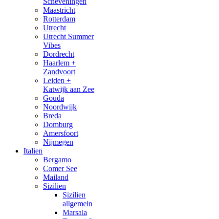
Scheveningen
Maastricht
Rotterdam
Utrecht
Utrecht Summer
Vibes
Dordrecht
Haarlem +
Zandvoort
Leiden +
Katwijk aan Zee
Gouda
Noordwijk
Breda
Domburg
Amersfoort
Nijmegen
Italien
Bergamo
Comer See
Mailand
Sizilien
Sizilien
allgemein
Marsala