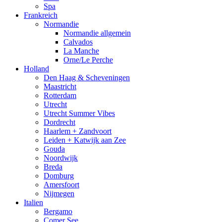
Spa
Frankreich
Normandie
Normandie allgemein
Calvados
La Manche
Orne/Le Perche
Holland
Den Haag & Scheveningen
Maastricht
Rotterdam
Utrecht
Utrecht Summer Vibes
Dordrecht
Haarlem + Zandvoort
Leiden + Katwijk aan Zee
Gouda
Noordwijk
Breda
Domburg
Amersfoort
Nijmegen
Italien
Bergamo
Comer See