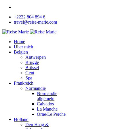
+2222 804 894 6
travel@reise-marie.com
Home
Über mich
Belgien
Antwerpen
Brügge
Brüssel
Gent
Spa
Frankreich
Normandie
Normandie
allgemein
Calvados
La Manche
Orne/Le Perche
Holland
Den Haag &