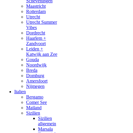
Scheveningen
Maastricht
Rotterdam
Utrecht
Utrecht Summer
Vibes
Dordrecht
Haarlem +
Zandvoort
Leiden +
Katwijk aan Zee
Gouda
Noordwijk
Breda
Domburg
Amersfoort
Nijmegen
Italien
Bergamo
Comer See
Mailand
Sizilien
Sizilien
allgemein
Marsala