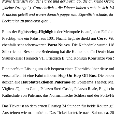
Name leitet sich von der Farbe und der Form ab, die an kleine Orang
„kleine Orange“). Ganz ehrlich – die Dinger haben‘s echt in sich. Wir
Arancino geteilt und waren danach pappe satt. Eigentlich schade, da
Leckereien zu probieren gibt…
Eines der
Sightseeing-Highlights
der Metropole ist auf jeden Fall di
Prächtig, wie ein Palast aus 1001 Nacht, liegt sie direkt am
Corso Vit
ebenfalls sehr sehenswerten
Porta Nuova
. Die Kathedrale wurde 11
Stil errichtet. Besondere Bedeutung hat die Kathedrale für Deutschlan
Stauferkaiser Heinrich VI., Friedrich II. und Königin Konstanze von S
Eine perfekte Lösung um sich bequem einen Überblick über diese turb
verschaffen, ist eine Fahrt mit dem
Hop-On-Hop-Off-Bus
. Die beide
decken alle
Hauptattraktionen Palermos
ab: Politeama Theater, Ma
Vigliena/Quattro Canti, Palazzo Steri Castle, Palazzo Reale, Englische
Kathedrale von Palermo, das Normannische Schloss und der Porto/Ha
Das Ticket ist ab dem ersten Einstieg 24 Stunden für beide Routen gü
Aussteigen wie man möchte. Das Ticket kostet, je nach Saison, ca. 