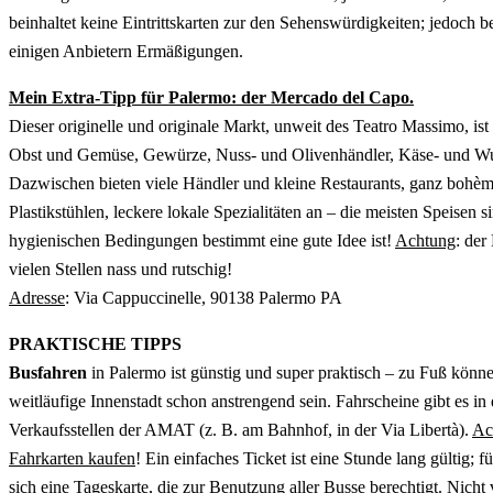
beinhaltet keine Eintrittskarten zur den Sehenswürdigkeiten; jedoch
einigen Anbietern Ermäßigungen.
Mein Extra-Tipp für Palermo: der Mercado del Capo.
Dieser originelle und originale Markt, unweit des Teatro Massimo, ist
Obst und Gemüse, Gewürze, Nuss- und Olivenhändler, Käse- und Wur
Dazwischen bieten viele Händler und kleine Restaurants, ganz bohèm
Plastikstühlen, leckere lokale Spezialitäten an – die meisten Speisen sin
hygienischen Bedingungen bestimmt eine gute Idee ist!
Achtung
: der
vielen Stellen nass und rutschig!
Adresse
: Via Cappuccinelle, 90138 Palermo PA
PRAKTISCHE TIPPS
Busfahren
in Palermo ist günstig und super praktisch – zu Fuß könn
weitläufige Innenstadt schon anstrengend sein. Fahrscheine gibt es in
Verkaufsstellen der AMAT (z. B. am Bahnhof, in der Via Libertà).
Ac
Fahrkarten kaufen
! Ein einfaches Ticket ist eine Stunde lang gültig; 
sich eine Tageskarte, die zur Benutzung aller Busse berechtigt. Nicht