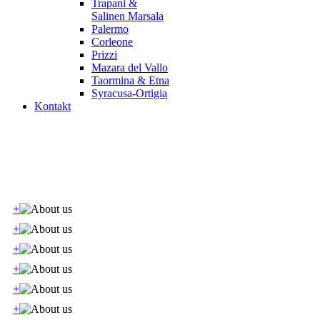
Trapani &
Salinen Marsala
Palermo
Corleone
Prizzi
Mazara del Vallo
Taormina & Etna
Syracusa-Ortigia
Kontakt
+
+
+
+
+
+