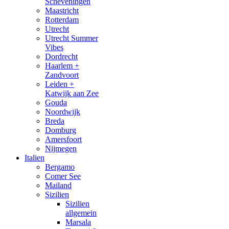
Scheveningen
Maastricht
Rotterdam
Utrecht
Utrecht Summer
Vibes
Dordrecht
Haarlem +
Zandvoort
Leiden +
Katwijk aan Zee
Gouda
Noordwijk
Breda
Domburg
Amersfoort
Nijmegen
Italien
Bergamo
Comer See
Mailand
Sizilien
Sizilien
allgemein
Marsala