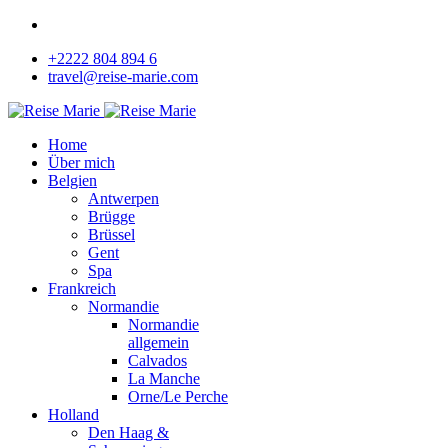
+2222 804 894 6
travel@reise-marie.com
Home
Über mich
Belgien
Antwerpen
Brügge
Brüssel
Gent
Spa
Frankreich
Normandie
Normandie
allgemein
Calvados
La Manche
Orne/Le Perche
Holland
Den Haag &