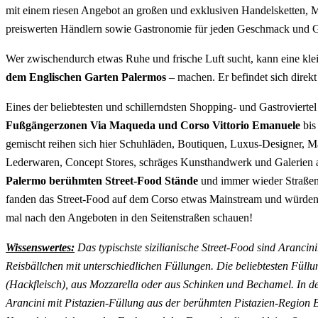
mit einem riesen Angebot an großen und exklusiven Handelsketten, 
preiswerten Händlern sowie Gastronomie für jeden Geschmack und G
Wer zwischendurch etwas Ruhe und frische Luft sucht, kann eine kl
dem Englischen Garten Palermos
– machen. Er befindet sich direkt 
Eines der beliebtesten und schillerndsten Shopping- und Gastroviertel
Fußgängerzonen Via Maqueda und Corso Vittorio Emanuele
bis
gemischt reihen sich hier Schuhläden, Boutiquen, Luxus-Designer, M
Lederwaren, Concept Stores, schräges Kunsthandwerk und Galerien 
Palermo berühmten Street-Food Stände
und immer wieder Straßen
fanden das Street-Food auf dem Corso etwas Mainstream und würden
mal nach den Angeboten in den Seitenstraßen schauen!
Wissenswertes:
Das typischste sizilianische Street-Food sind Arancini.
Reisbällchen mit unterschiedlichen Füllungen. Die beliebtesten Füll
(Hackfleisch), aus Mozzarella oder aus Schinken und Bechamel. In d
Arancini mit Pistazien-Füllung aus der berühmten Pistazien-Region