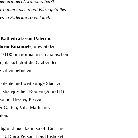
en erinnert (Arancino heißt
 hatten uns ein mit Käse gefülltes
 es in Palermo so viel mehr
e
Kathedrale von Palermo
.
torio Emanuele
, unweit der
84/1185 im normannisch-arabischen
d, da sich dort die Gräber der
izilien befinden.
ulente und weitläufige Stadt zu
n strategischen Routen (A und B)
ssimo Theater, Piazza
r Garten, Villa Malfitano,
fen.
ltig und man kann so oft Ein- und
20 EUR pro Person. Das Busticket